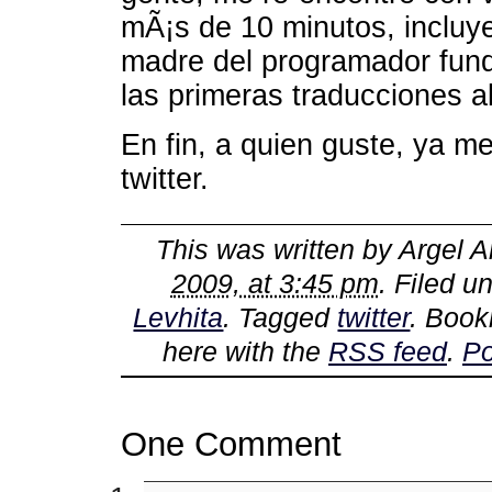
mÃ¡s de 10 minutos, inclu
madre del programador fun
las primeras traducciones a
En fin, a quien guste, ya 
twitter.
This was written by
Argel A
2009, at 3:45 pm
. Filed u
Levhita
. Tagged
twitter
. Boo
here with the
RSS feed
.
Po
One Comment