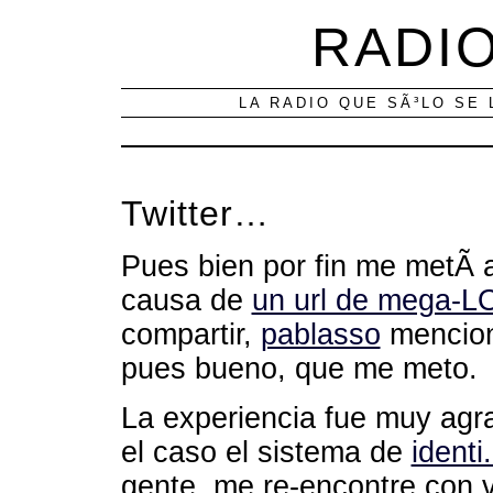
RADIO
LA RADIO QUE SÃ³LO SE 
Twitter…
Pues bien por fin me metÃ­ 
causa de
un url de mega-L
compartir,
pablasso
menciono
pues bueno, que me meto.
La experiencia fue muy agra
el caso el sistema de
identi
gente, me re-encontre con 