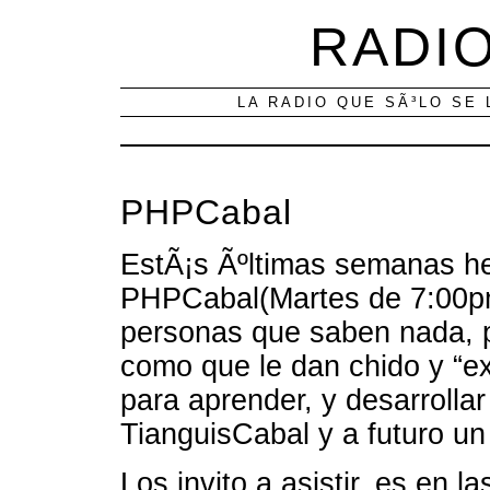
RADIO
LA RADIO QUE SÃ³LO SE 
PHPCabal
EstÃ¡s Ãºltimas semanas he
PHPCabal(Martes de 7:00pm
personas que saben nada, 
como que le dan chido y “e
para aprender, y desarrolla
TianguisCabal y a futuro 
Los invito a asistir, es en l