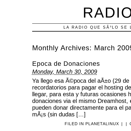
RADIO
LA RADIO QUE SÃ³LO SE 
Monthly Archives:
March 200
Epoca de Donaciones
Monday, March 30, 2009
Ya llego esa Ã©poca del aÃ±o (29 de
recordatorios para pagar el hosting d
llegar, para esta y futuras ocasiones
donaciones via el mismo Dreamhost, e
pueden donar directamente para el pa
mÃ¡s (sin dudas […]
FILED IN
PLANETALINUX
|
|