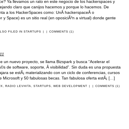
 Ya llevamos un rato en este negocio de los hackerspaces y
 dejando claro que canijos hacemos y porque lo hacemos. De
enta a los HackerSpaces como: UnÂ hackerspaceÂ o
y Space) es un sitio real (en oposiciÃ³n a virtual) donde gente
LSO FILED IN
STARTUPS
|
|
COMMENTS (1)
11
e un nuevo proyecto, se llama Bizspark y busca “Acelerar el
Ã©s de software, soporte, Â visibilidad”. Sin duda es una propuesta
jara se estÃ¡ materializando con un ciclo de conferencias, cursos
e Microsoft y 50 fabulosas becas. Tan fabulosa oferta estÃ¡ […]
UX
,
RADIO LEVHITA
,
STARTUPS
,
WEB DEVELOPMENT
|
|
COMMENTS (1)