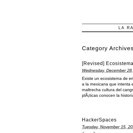
LA R
Category Archive
[Revised] Ecosistem
Wednesday, December 28,
Existe un ecosistema de em
a la mexicana que intenta 
maltrecha cultura del can
plÃ¡ticas conocen la histor
HackerSpaces
Tuesday, November 15, 20