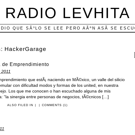
RADIO LEVHITA
ADIO QUE SÃ³LO SE LEE PERO AÃºN ASÃ­ SE ESC
s:
HackerGarage
a de Emprendimiento
 2011
prendimiento que estÃ¡ naciendo en MÃ©xico, un valle del silicio
emular con dificultad modos y formas de los united, en nuestra
grejo. Los que me conocen o han escuchado alguna de mis
ia: “la sinergia entre personas de negocios, tÃ©cnicos […]
ALSO FILED IN
|
|
COMMENTS (1)
11