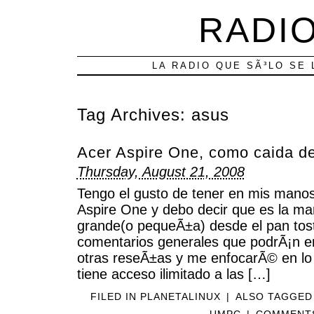
RADIO
LA RADIO QUE SÃ³LO SE 
Tag Archives:
asus
Acer Aspire One, como caida de
Thursday, August 21, 2008
Tengo el gusto de tener en mis manos
Aspire One y debo decir que es la mar
grande(o pequeÃ±a) desde el pan tos
comentarios generales que podrÃ¡n en
otras reseÃ±as y me enfocarÃ© en lo
tiene acceso ilimitado a las […]
FILED IN
PLANETALINUX
|
ALSO TAGGE
UMPC
|
COMMENTS