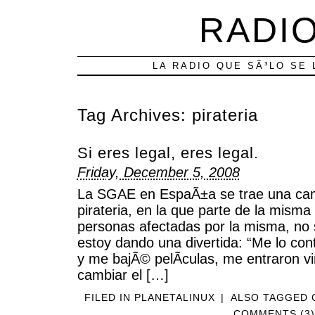
RADIO
LA RADIO QUE SÃ³LO SE 
Tag Archives:
pirateria
Si eres legal, eres legal.
Friday, December 5, 2008
La SGAE en EspaÃ±a se trae una ca
pirateria, en la que parte de la misma
personas afectadas por la misma, no
estoy dando una divertida: “Me lo cont
y me bajÃ© pelÃ­culas, me entraron v
cambiar el […]
FILED IN
PLANETALINUX
|
ALSO TAGGED
COMMENTS (3)