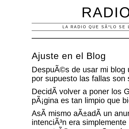
RADIO
LA RADIO QUE SÃ³LO SE 
Ajuste en el Blog
DespuÃ©s de usar mi blog un
por supuesto las fallas son
DecidÃ­ volver a poner los 
pÃ¡gina es tan limpio que bi
AsÃ­ mismo aÃ±adÃ­ un anunc
intenciÃ³n era simplemente p