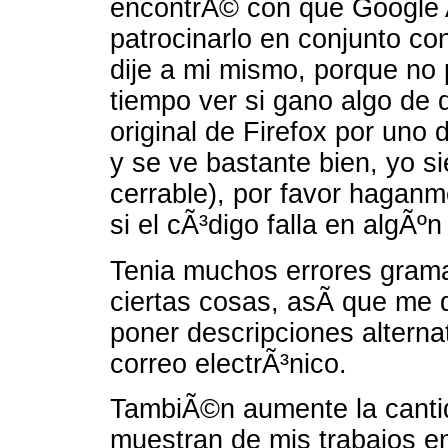
encontrÃ© con que Google A
patrocinarlo en conjunto co
dije a mi mismo, porque no p
tiempo ver si gano algo de 
original de Firefox por uno 
y se ve bastante bien, yo s
cerrable), por favor haganm
si el cÃ³digo falla en algÃ
Tenia muchos errores gramat
ciertas cosas, asÃ­ que me dÃ
poner descripciones alterna
correo electrÃ³nico.
TambiÃ©n aumente la canti
muestran de mis trabajos en 