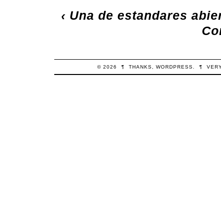
‹
Una de estandares abie
Co
© 2026
¶
THANKS,
WORDPRESS
.
¶
VER