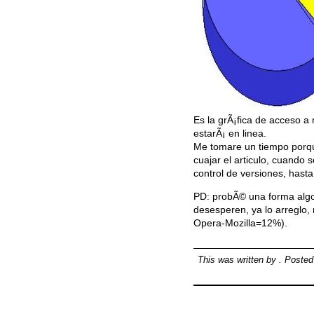
Es la grÃ¡fica de acceso a 
estarÃ¡ en linea.
Me tomare un tiempo porqu
cuajar el articulo, cuando
control de versiones, hasta
PD: probÃ© una forma algo
desesperen, ya lo arreglo,
Opera-Mozilla=12%).
This was written by
. Poste