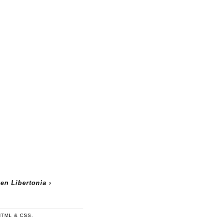
 en Libertonia
›
HTML
&
CSS
.