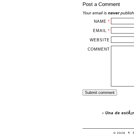
Post a Comment
Your email is
never
publish
NAME
*
EMAIL
*
WEBSITE
COMMENT
‹
Una de estÃ¡n
© 2026
¶