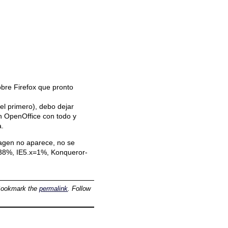
obre Firefox que pronto
el primero), debo dejar
en OpenOffice con todo y
a.
magen no aparece, no se
x=38%, IE5.x=1%, Konqueror-
Bookmark the
permalink
. Follow