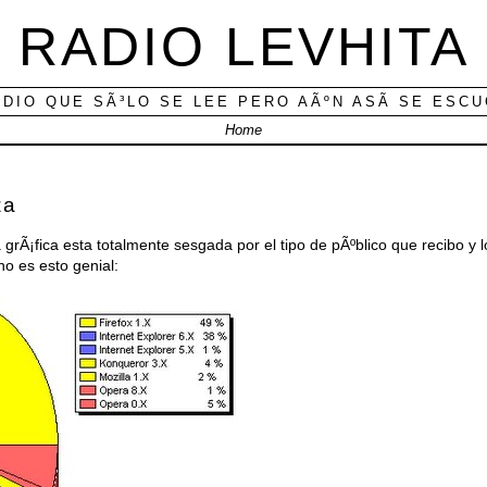
RADIO LEVHITA
ADIO QUE SÃ³LO SE LEE PERO AÃºN ASÃ­ SE ESC
Home
za
grÃ¡fica esta totalmente sesgada por el tipo de pÃºblico que recibo y 
no es esto genial: