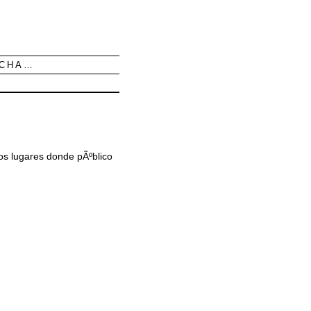
UCHA…
los lugares donde pÃºblico