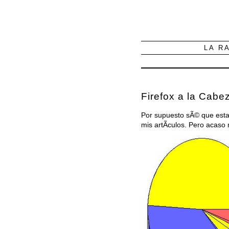
LA R
Firefox a la Cabe
Por supuesto sÃ© que esta 
mis artÃ­culos. Pero acaso 