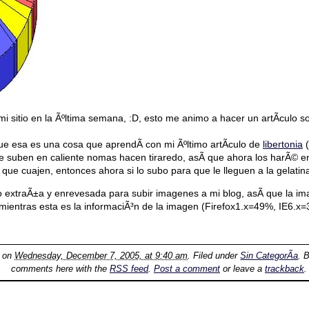
mi sitio en la Ãºltima semana, :D, esto me animo a hacer un artÃ­culo s
e esa es una cosa que aprendÃ­ con mi Ãºltimo artÃ­culo de
libertonia
(
 se suben en caliente nomas hacen tiraredo, asÃ­ que ahora los harÃ© 
 que cuajen, entonces ahora si lo subo para que le lleguen a la gelatin
 extraÃ±a y enrevesada para subir imagenes a mi blog, asÃ­ que la i
 mientras esta es la informaciÃ³n de la imagen (Firefox1.x=49%, IE6.
d on
Wednesday, December 7, 2005, at 9:40 am
. Filed under
Sin CategorÃ­a
. 
comments here with the
RSS feed
.
Post a comment
or leave a
trackback
.