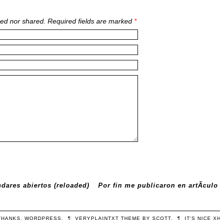
ed nor shared. Required fields are marked
*
dares abiertos (reloaded)
Por fin me publicaron en artÃ­culo
THANKS,
WORDPRESS
.
¶
VERYPLAINTXT
THEME BY
SCOTT
.
¶
IT'S NICE
X