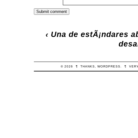
‹
Una de estÃ¡ndares a
desa
© 2026
¶
THANKS,
WORDPRESS
.
¶
VER