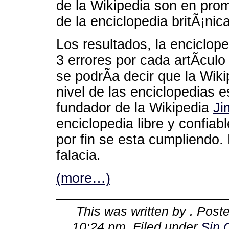
de la Wikipedia son en pro
de la enciclopedia britÃ¡nica
Los resultados, la enciclope
3 errores por cada artÃ­culo
se podrÃ­a decir que la Wiki
nivel de las enciclopedias e
fundador de la Wikipedia
Ji
enciclopedia libre y confia
por fin se esta cumpliendo.
falacia.
(more…)
This was written by
. Post
10:24 pm
. Filed under
Sin 