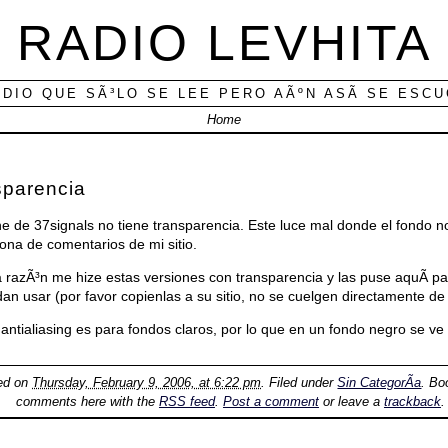
RADIO LEVHITA
ADIO QUE SÃ³LO SE LEE PERO AÃºN ASÃ­ SE ESC
Home
sparencia
ne de 37signals no tiene transparencia. Este luce mal donde el fondo
ona de comentarios de mi sitio.
a razÃ³n me hize estas versiones con transparencia y las puse aquÃ­ p
an usar (por favor copienlas a su sitio, no se cuelgen directamente de
 antialiasing es para fondos claros, por lo que en un fondo negro se ve
ted on
Thursday, February 9, 2006, at 6:22 pm
. Filed under
Sin CategorÃ­a
. B
comments here with the
RSS feed
.
Post a comment
or leave a
trackback
.