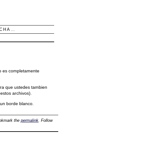
UCHA…
 no es completamente
ara que ustedes tambien
 estos archivos).
 un borde blanco.
ookmark the
permalink
. Follow