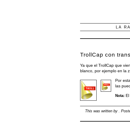
LA R
TrollCap con tran
Ya que el TrollCap que vie
blanco, por ejemplo en la z
Por est
las pued
El
Nota:
This was written by
. Pos