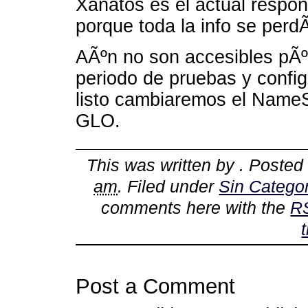
Xanatos es el actual respon
porque toda la info se perdÃ­
AÃºn no son accesibles pÃ
periodo de pruebas y config
listo cambiaremos el NameSe
GLO.
This was written by
. Posted
am
. Filed under
Sin Categor
comments here with the
R
Post a Comment