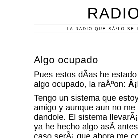
RADIO
LA RADIO QUE SÃ³LO SE 
Algo ocupado
Pues estos dÃ­as he estado
algo ocupado, la raÅºon:
Â¡
Tengo un sistema que estoy
amigo y aunque aun no me d
dandole. El sistema llevarÃ
ya he hecho algo asÃ­ antes
caso serÃ¡ que ahora me c