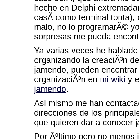
hecho en Delphi extremadam
casÃ­ como terminal tonta),
malo, no lo programarÃ© yo
sorpresas me pueda encontra
Ya varias veces he hablad
organizando la creaciÃ³n de
jamendo, pueden encontrar 
organizaciÃ³n en
mi wiki
y e
jamendo
.
Asi mismo me han contacta
direcciones de los principal
que quieren dar a conocer j
Por Ãºltimo pero no menos i