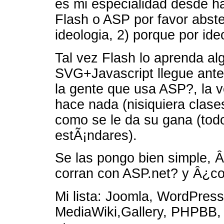
es mi especialidad desde h
Flash o ASP por favor abste
ideologia, 2) porque por ide
Tal vez Flash lo aprenda alg
SVG+Javascript llegue ant
la gente que usa ASP?, la v
hace nada (nisiquiera clase
como se le da su gana (todo
estÃ¡ndares).
Se las pongo bien simple, 
corran con ASP.net? y Â¿c
Mi lista: Joomla, WordPres
MediaWiki,Gallery, PHPBB,