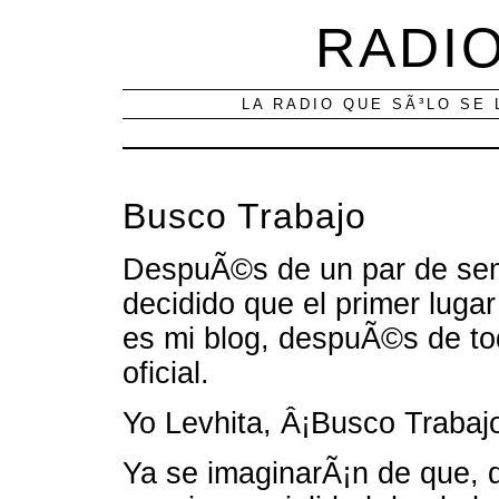
RADIO
LA RADIO QUE SÃ³LO SE 
Busco Trabajo
DespuÃ©s de un par de se
decidido que el primer luga
es mi blog, despuÃ©s de tod
oficial.
Yo Levhita, Â¡Busco Trabajo
Ya se imaginarÃ¡n de que, 