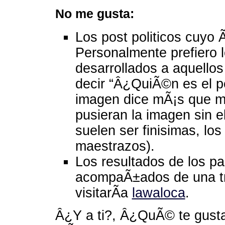
No me gusta:
Los post politicos cuyo Ã
Personalmente prefiero l
desarrollados a aquellos
decir “Â¿QuiÃ©n es el p
imagen dice mÃ¡s que mil
pusieran la imagen sin e
suelen ser finisimas, l
maestrazos).
Los resultados de los pa
acompaÃ±ados de una tre
visitarÃ­a
lawaloca
.
Â¿Y a ti?, Â¿QuÃ© te gusta