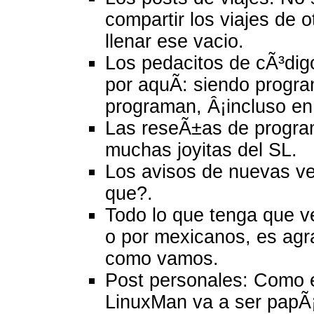
compartir los viajes de 
llenar ese vacio.
Los pedacitos de cÃ³di
por aquÃ­: siendo progr
programan, Â¡incluso en
Las reseÃ±as de progra
muchas joyitas del SL.
Los avisos de nuevas ver
que?.
Todo lo que tenga que v
o por mexicanos, es agr
como vamos.
Post personales: Como e
LinuxMan va a ser papÃ¡,