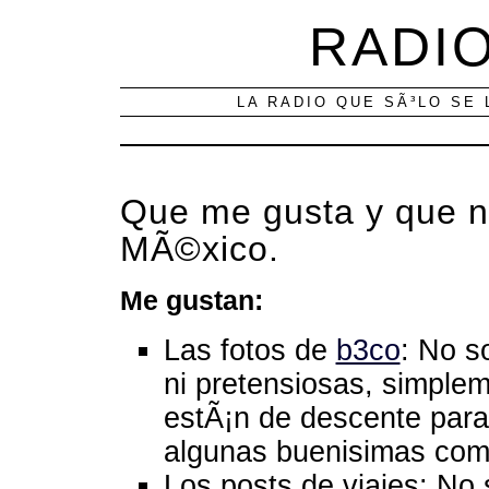
RADIO
LA RADIO QUE SÃ³LO SE 
Que me gusta y que n
MÃ©xico.
Me gustan:
Las fotos de
b3co
: No s
ni pretensiosas, simple
estÃ¡n de descente para 
algunas buenisimas com
Los posts de viajes: No 