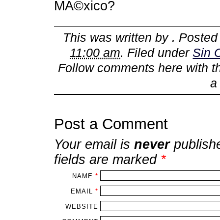
MÃ©xico?
This was written by
. Poste
11:00 am
. Filed under
Sin 
Follow comments here with 
Post a Comment
Your email is
never
publish
fields are marked
*
NAME
*
EMAIL
*
WEBSITE