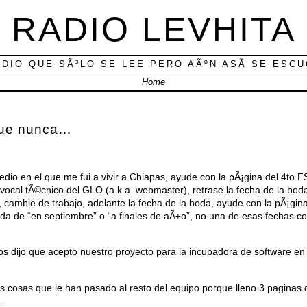
RADIO LEVHITA
ADIO QUE SÃ³LO SE LEE PERO AÃºN ASÃ­ SE ESC
Home
que nunca…
o en el que me fui a vivir a Chiapas, ayude con la pÃ¡gina del 4to FS
 vocal tÃ©cnico del GLO (a.k.a. webmaster), retrase la fecha de la boda
, cambie de trabajo, adelante la fecha de la boda, ayude con la pÃ¡gina d
ada de “en septiembre” o “a finales de aÃ±o”, no una de esas fechas 
os dijo que acepto nuestro proyecto para la incubadora de software en 
las cosas que le han pasado al resto del equipo porque lleno 3 paginas d
.