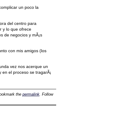
complicar un poco la
ora del centro para
r y lo que ofrece
es de negocios y mÃ¡s
unto con mis amigos (los
egunda vez nos acerque un
 en el proceso se tragarÃ¡
Bookmark the
permalink
. Follow