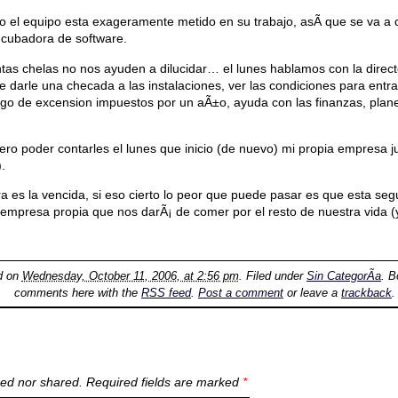
o el equipo esta exageramente metido en su trabajo, asÃ­ que se va a 
incubadora de software.
tas chelas no nos ayuden a dilucidar… el lunes hablamos con la direct
 darle una checada a las instalaciones, ver las condiciones para entra
go de excension impuestos por un aÃ±o, ayuda con las finanzas, plan
ro poder contarles el lunes que inicio (de nuevo) mi propia empresa j
.
era es la vencida, si eso cierto lo peor que puede pasar es que esta s
empresa propia que nos darÃ¡ de comer por el resto de nuestra vida (y
d on
Wednesday, October 11, 2006, at 2:56 pm
. Filed under
Sin CategorÃ­a
. 
comments here with the
RSS feed
.
Post a comment
or leave a
trackback
.
ed nor shared. Required fields are marked
*