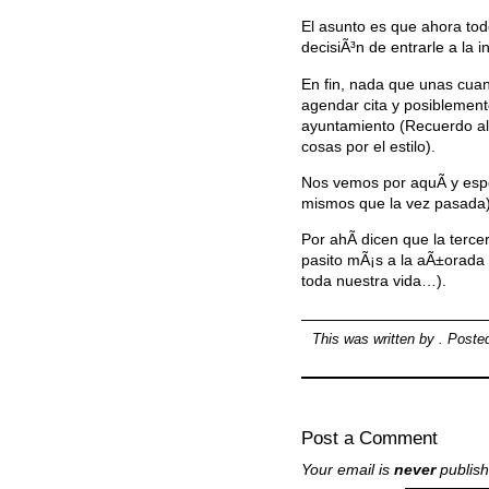
El asunto es que ahora tod
decisiÃ³n de entrarle a la 
En fin, nada que unas cuan
agendar cita y posiblemente
ayuntamiento (Recuerdo al
cosas por el estilo).
Nos vemos por aquÃ­ y espe
mismos que la vez pasada)
Por ahÃ­ dicen que la terc
pasito mÃ¡s a la aÃ±orada 
toda nuestra vida…).
This was written by
. Poste
Post a Comment
Your email is
never
publish