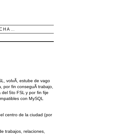
UCHA…
L, volvÃ­, estube de vago
, por fin conseguÃ­ trabajo,
el 5to FSL y por fin fije
compatibles con MySQL
el centro de la ciudad (por
e trabajos, relaciones,