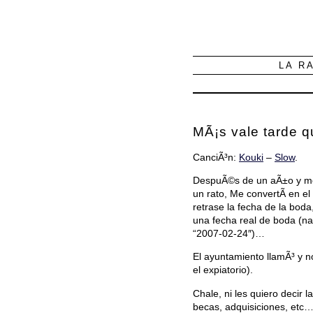
LA R
MÃ¡s vale tarde 
CanciÃ³n:
Kouki
–
Slow
.
DespuÃ©s de un aÃ±o y medi
un rato, Me convertÃ­ en el
retrase la fecha de la boda
una fecha real de boda (n
“2007-02-24″)…
El ayuntamiento llamÃ³ y n
el expiatorio).
Chale, ni les quiero decir 
becas, adquisiciones, etc…