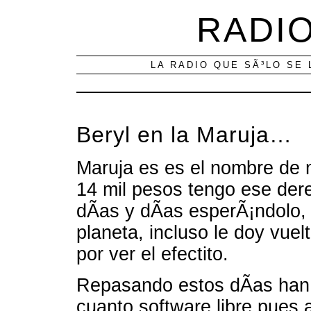
RADIO
LA RADIO QUE SÃ³LO SE 
Beryl en la Maruja…
Maruja es es el nombre de mi
14 mil pesos tengo ese der
dÃ­as y dÃ­as esperÃ¡ndolo, 
planeta, incluso le doy vuel
por ver el efectito.
Repasando estos dÃ­as han
cuanto software libre pues