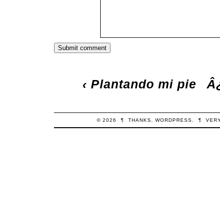
‹
Plantando mi pie
Â
© 2026
¶
THANKS,
WORDPRESS
.
¶
VER