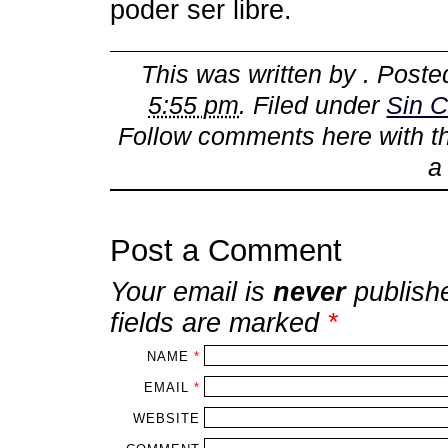
poder ser libre.
This was written by
. Post
5:55 pm
. Filed under
Sin C
Follow comments here with 
Post a Comment
Your email is
never
publish
fields are marked
*
NAME
*
EMAIL
*
WEBSITE