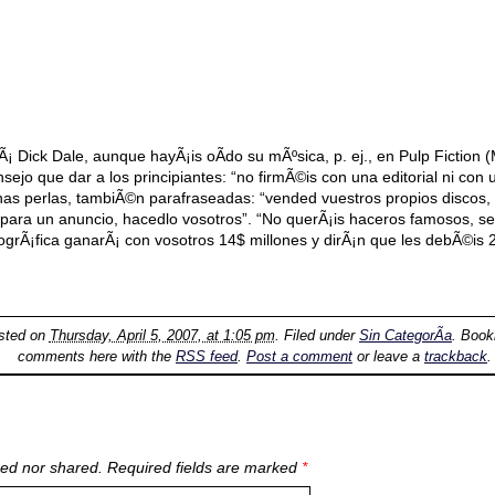
 Dick Dale, aunque hayÃ¡is oÃ­do su mÃºsica, p. ej., en Pulp Fiction (
sejo que dar a los principiantes: “no firmÃ©is con una editorial ni con 
nas perlas, tambiÃ©n parafraseadas: “vended vuestros propios discos, 
 para un anuncio, hacedlo vosotros”. “No querÃ¡is haceros famosos, s
ogrÃ¡fica ganarÃ¡ con vosotros 14$ millones y dirÃ¡n que les debÃ©is 2
sted on
Thursday, April 5, 2007, at 1:05 pm
. Filed under
Sin CategorÃ­a
. Boo
comments here with the
RSS feed
.
Post a comment
or leave a
trackback
.
ed nor shared. Required fields are marked
*