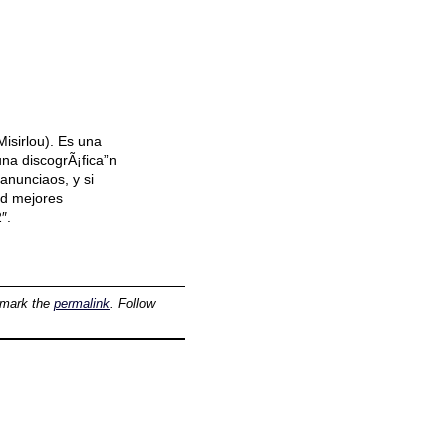
Misirlou). Es una
una discogrÃ¡fica”n
anunciaos, y si
ed mejores
″.
kmark the
permalink
. Follow