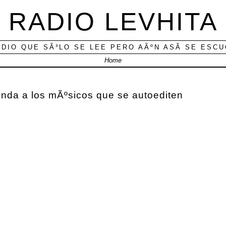
RADIO LEVHITA
ADIO QUE SÃ³LO SE LEE PERO AÃºN ASÃ­ SE ESC
Home
nda a los mÃºsicos que se autoediten