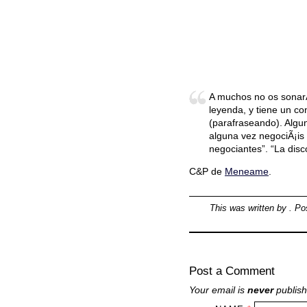
A muchos no os sonarÃ¡
leyenda, y tiene un con
(parafraseando). Algu
alguna vez negociÃ¡is
negociantes”. “La disc
C&P de
Meneame
.
This was written by
. Po
Post a Comment
Your email is
never
publish