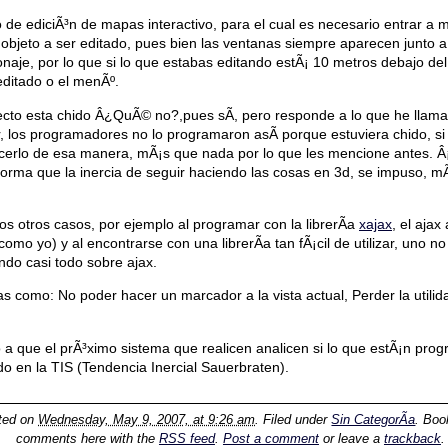
de ediciÃ³n de mapas interactivo, para el cual es necesario entrar a
 objeto a ser editado, pues bien las ventanas siempre aparecen junto a 
onaje, por lo que si lo que estabas editando estÃ¡ 10 metros debajo del
 editado o el menÃº.
fecto esta chido Â¿QuÃ© no?,pues sÃ­, pero responde a lo que he llama
r, los programadores no lo programaron asÃ­ porque estuviera chido, 
acerlo de esa manera, mÃ¡s que nada por lo que les mencione antes. Â¡
l forma que la inercia de seguir haciendo las cosas en 3d, se impuso, m
os otros casos, por ejemplo al programar con la librerÃ­a
xajax
, el ajax
mo yo) y al encontrarse con una librerÃ­a tan fÃ¡cil de utilizar, uno no
ndo casi todo sobre ajax.
 como: No poder hacer un marcador a la vista actual, Perder la utilida
o a que el prÃ³ximo sistema que realicen analicen si lo que estÃ¡n pro
 en la TIS (Tendencia Inercial Sauerbraten).
ted on
Wednesday, May 9, 2007, at 9:26 am
. Filed under
Sin CategorÃ­a
. Bo
comments here with the
RSS feed
.
Post a comment
or leave a
trackback
.