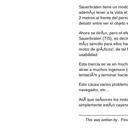
Sauerbraten tiene un modo 
ademÃ¡s tener a la vista el
2 metros al frente del pers
debatir entre ver el objeto
Ahora se dirÃ¡n, pero el e
Sauerbraten (TIS), es deci
mÃ¡s sencillo para ellos h
motor de grÃ¡ficos!, de ta
usabilidad.
Esta inercia se ve en much
atrae a muchos ingenuos (co
tentaciÃ³n y terminar hacie
Esto causa varios problemas
navegador, etc…
AsÃ­ que seÃ±ores los inst
simplemente estÃ¡n cayendo
This was written by
. Pos