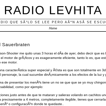
RADIO LEVHITA
ADIO QUE SÃ³LO SE LEE PERO AÃºN ASÃ­ SE ESC
Home
l Sauerbraten
rson-Shooter me quito unas 3 horas el dÃ­a de ayer, debo decir que e
n el motor de grÃ¡ficos y es exageramente eficiente, tanto lo es, que 
o ese motor.
na caracterÃ­stica super especial y Ã©sta es que son totalmente en 3d,
 al personaje, la cual sucumbe dinÃ¡micamente a los efectos de la luz y 
ma de presentar los menÃºs tiene un no se que que se yo muy chingon
sabilidad, como por ejemplo:
pciones justo antes de que te mataran y salieras volando en cachitos un
precisamente a 4 metros, completamente ilegible, tienes que cerrarla y
menÃº o configuraciÃ³n donde te quedaste..