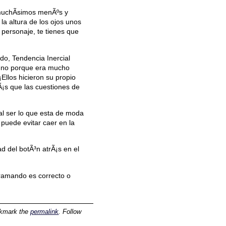
 muchÃ­simos menÃºs y
la altura de los ojos unos
 personaje, te tienes que
do, Tendencia Inercial
si no porque era mucho
Ellos hicieron su propio
Ã¡s que las cuestiones de
 al ser lo que esta de moda
 puede evitar caer en la
d del botÃ³n atrÃ¡s en el
gramando es correcto o
okmark the
permalink
. Follow