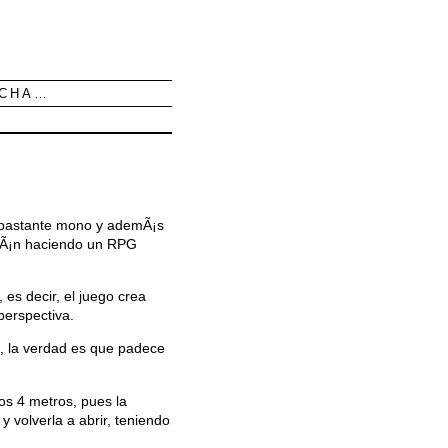
UCHA…
s bastante mono y ademÃ¡s
estÃ¡n haciendo un RPG
 es decir, el juego crea
perspectiva.
, la verdad es que padece
os 4 metros, pues la
 volverla a abrir, teniendo