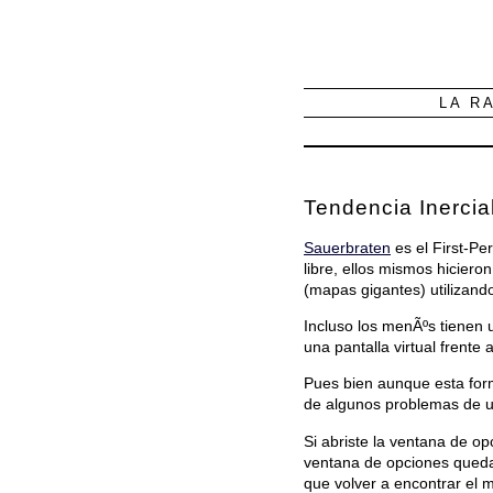
LA R
Tendencia Inercia
Sauerbraten
es el First-Pe
libre, ellos mismos hiciero
(mapas gigantes) utilizand
Incluso los menÃºs tienen u
una pantalla virtual frente
Pues bien aunque esta for
de algunos problemas de u
Si abriste la ventana de o
ventana de opciones queda 
que volver a encontrar el 