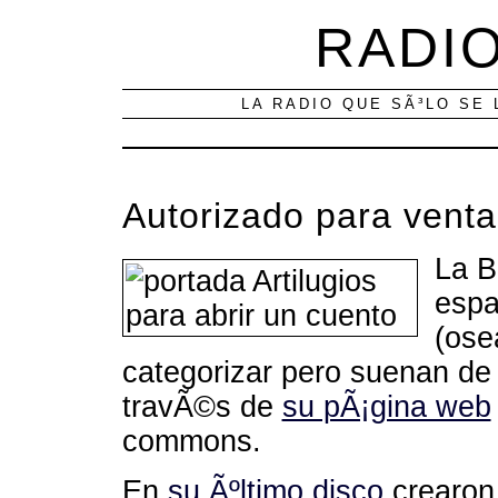
RADIO
LA RADIO QUE SÃ³LO SE 
Autorizado para venta
La B
espa
(ose
categorizar pero suenan de
travÃ©s de
su pÃ¡gina web
commons.
En
su Ãºltimo disco
crearon 