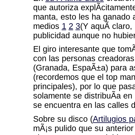
que autoriza explÃ­citamente
manta, esto les ha ganado a
medios
1
2
3
(Y aquÃ­ claro
publicidad aunque no hubier
El giro interesante que tomÃ
con las personas creadoras 
(Granada, EspaÃ±a) para as
(recordemos que el top man
principales), por lo que pa
solamente se distribuÃ­a en
se encuentra en las calles 
Sobre su disco (
Artilugios 
mÃ¡s pulido que su anterior