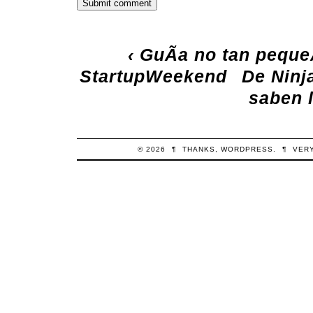
‹
GuÃ­a no tan peque
StartupWeekend
De Ninj
saben 
© 2026
¶
THANKS,
WORDPRESS
.
¶
VER