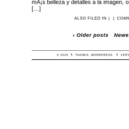
mÃ¡s belleza y detalles a la imagen, o
[…]
ALSO FILED IN
|
|
COMM
‹ Older posts
Newer
© 2026
¶
THANKS,
WORDPRESS
.
¶
VER