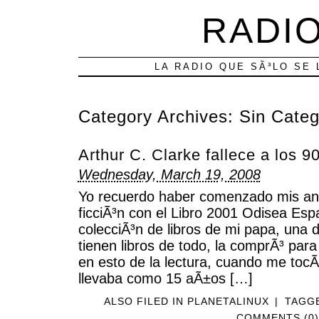
RADIO
LA RADIO QUE SÃ³LO SE 
Category Archives:
Sin Categ
Arthur C. Clarke fallece a los 
Wednesday, March 19, 2008
Yo recuerdo haber comenzado mis and
ficciÃ³n con el Libro 2001 Odisea Espa
colecciÃ³n de libros de mi papa, una
tienen libros de todo, la comprÃ³ para
en esto de la lectura, cuando me tocÃ³
llevaba como 15 aÃ±os […]
ALSO FILED IN
PLANETALINUX
|
TAGG
COMMENTS (0)