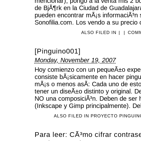
mencionar), pongo a la venta mis 2 bo
de BjÃ¶rk en la Ciudad de Guadalajar
pueden encontrar mÃ¡s informaciÃ³n 
Sonofilia.com. Los vendo a su precio o
ALSO FILED IN
|
|
COMM
[Pinguino001]
Monday, November 19, 2007
Hoy comienzo con un pequeÃ±o exper
consiste bÃ¡sicamente en hacer pingu
mÃ¡s o menos asÃ­: Cada uno de esto
tener un diseÃ±o distinto y original. 
NO una composiciÃ³n. Deben de ser h
(Inkscape y Gimp principalmente). De
ALSO FILED IN
PROYECTO PINGUIN
Para leer: CÃ³mo cifrar contra