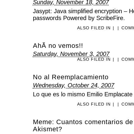
Sunday, November 18, 2007
Jasypt: Java simplified encryption – 
passwords Powered by ScribeFire.
ALSO FILED IN
|
|
COMM
AhÃ­ no vemos!!
Saturday, November 3, 2007
ALSO FILED IN
|
|
COMM
No al Reemplacamiento
Wednesday, October 24, 2007
Lo que es lo mismo Emilio Emplacate
ALSO FILED IN
|
|
COMM
Meme: Cuantos comentarios de
Akismet?