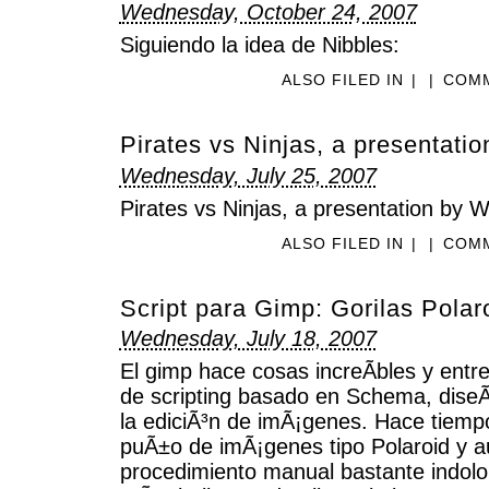
Wednesday, October 24, 2007
Siguiendo la idea de Nibbles:
ALSO FILED IN
|
|
COMM
Pirates vs Ninjas, a presentati
Wednesday, July 25, 2007
Pirates vs Ninjas, a presentation by W
ALSO FILED IN
|
|
COMM
Script para Gimp: Gorilas Polar
Wednesday, July 18, 2007
El gimp hace cosas increÃ­bles y entre
de scripting basado en Schema, dise
la ediciÃ³n de imÃ¡genes. Hace tiemp
puÃ±o de imÃ¡genes tipo Polaroid y a
procedimiento manual bastante indolor