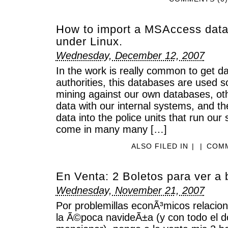
How to import a MSAccess dat
under Linux.
Wednesday, December 12, 2007
In the work is really common to get d
authorities, this databases are used 
mining against our own databases, oth
data with our internal systems, and th
data into the police units that run ou
come in many many […]
ALSO FILED IN
|
|
COMM
En Venta: 2 Boletos para ver a 
Wednesday, November 21, 2007
Por problemillas econÃ³micos relacio
la Ã©poca navideÃ±a (y con todo el d