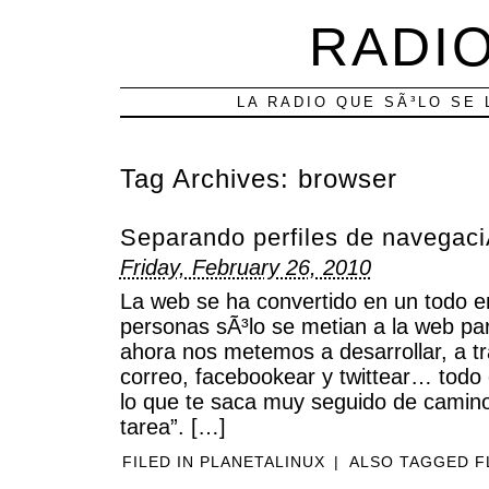
RADIO
LA RADIO QUE SÃ³LO SE 
Tag Archives:
browser
Separando perfiles de navegaci
Friday, February 26, 2010
La web se ha convertido en un todo e
personas sÃ³lo se metian a la web par
ahora nos metemos a desarrollar, a tra
correo, facebookear y twittear… todo
lo que te saca muy seguido de camino
tarea”. […]
FILED IN
PLANETALINUX
|
ALSO TAGGED
F