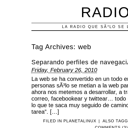
RADIO
LA RADIO QUE SÃ³LO SE 
Tag Archives:
web
Separando perfiles de navegaci
Friday, February 26, 2010
La web se ha convertido en un todo e
personas sÃ³lo se metian a la web par
ahora nos metemos a desarrollar, a tra
correo, facebookear y twittear… todo
lo que te saca muy seguido de camino
tarea”. […]
FILED IN
PLANETALINUX
|
ALSO TAG
COMMENTS (3)