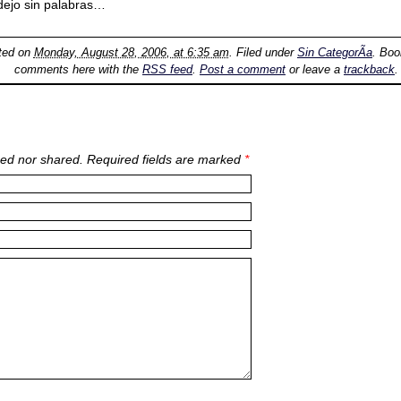
dejo sin palabras…
ted on
Monday, August 28, 2006, at 6:35 am
. Filed under
Sin CategorÃ­a
. Bo
comments here with the
RSS feed
.
Post a comment
or leave a
trackback
.
ed nor shared. Required fields are marked
*