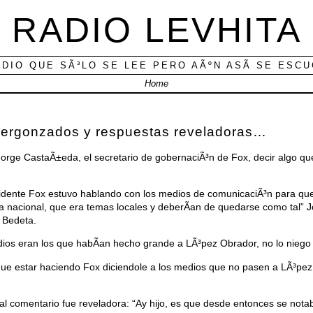
RADIO LEVHITA
ADIO QUE SÃ³LO SE LEE PERO AÃºN ASÃ­ SE ESC
Home
ergonzados y respuestas reveladoras…
rge CastaÃ±eda, el secretario de gobernaciÃ³n de Fox, decir algo qu
sidente Fox estuvo hablando con los medios de comunicaciÃ³n para que
 nacional, que era temas locales y deberÃ­an de quedarse como tal”
 Bedeta.
edios eran los que habÃ­an hecho grande a LÃ³pez Obrador, no lo niego 
que estar haciendo Fox diciendole a los medios que no pasen a LÃ³pe
l comentario fue reveladora: “Ay hijo, es que desde entonces se nota