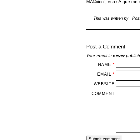
MÃ©xico”, eso sÃ­ que me 
This was written by
. Pos
Post a Comment
Your email is
never
publish
NAME
*
EMAIL
*
WEBSITE
COMMENT