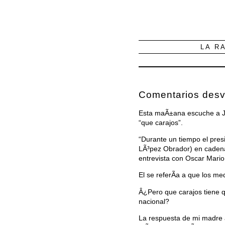
LA R
Comentarios desv
Esta maÃ±ana escuche a Jo
“que carajos”.
“Durante un tiempo el pre
LÃ³pez Obrador) en cadena
entrevista con Oscar Mario
El se referÃ­a a que los m
Â¿Pero que carajos tiene 
nacional?
La respuesta de mi madre a