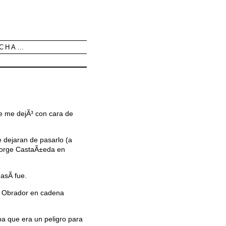
UCHA…
e me dejÃ³ con cara de
 dejaran de pasarlo (a
 Jorge CastaÃ±eda en
asÃ­ fue.
z Obrador en cadena
ba que era un peligro para