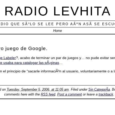
RADIO LEVHITA
ADIO QUE SÃ³LO SE LEE PERO AÃºN ASÃ­ SE ESC
Home
vo juego de Google.
e Labeler
?, acabo de terminar un par de juegos y… no pude evitar s
e usaba para catalogar las pÃ¡ginas
…
n el principio de “sacarle informaciÃ³n al usuario, voluntariamente o a 
ed on
Tuesday, September 5, 2006, at 11:05 am
. Filed under
Sin CategorÃ­a
. B
comments here with the
RSS feed
.
Post a comment
or leave a
trackback
.