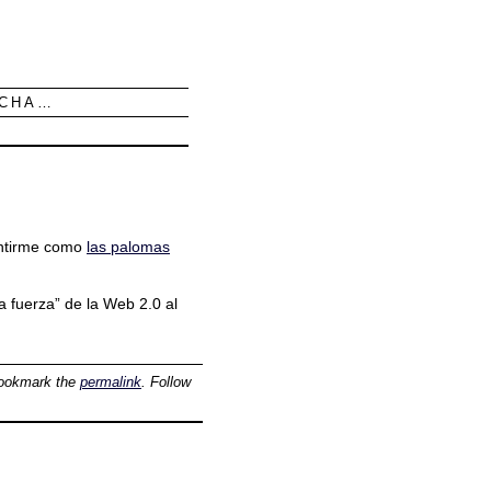
UCHA…
entirme como
las palomas
la fuerza” de la Web 2.0 al
ookmark the
permalink
. Follow