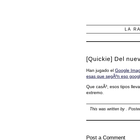
LA R
[Quickie] Del nue
Han jugado el
Google Imag
esas que segÃºn eso googl
Que casÃ³, esos tipos lleva
extremo.
This was written by
. Post
Post a Comment