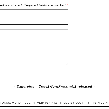
ed nor shared. Required fields are marked
*
‹
Cangrejos
Code2WordPress v0.2 released
›
THANKS,
WORDPRESS
.
¶
VERYPLAINTXT
THEME BY
SCOTT
.
¶
IT'S NICE
X