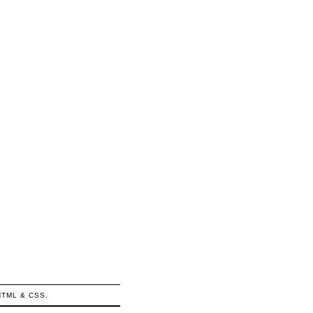
HTML
&
CSS
.