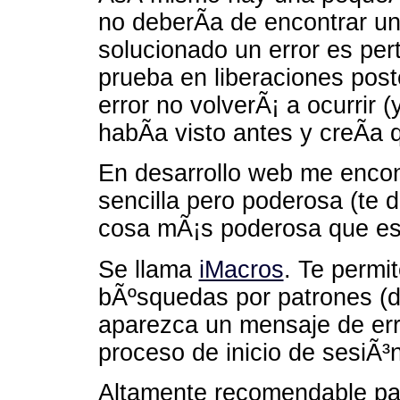
no deberÃ­a de encontrar un
solucionado un error es pert
prueba en liberaciones post
error no volverÃ¡ a ocurrir 
habÃ­a visto antes y creÃ­a
En desarrollo web me enco
sencilla pero poderosa (te de
cosa mÃ¡s poderosa que es
Se llama
iMacros
. Te permi
bÃºsquedas por patrones (d
aparezca un mensaje de erro
proceso de inicio de sesiÃ³n
Altamente recomendable par