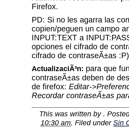
Firefox.
PD: Si no les agarra las con
copien/peguen un campo an
INPUT:TEXT a INPUT:PASS
opciones el cifrado de cont
cifrado de contraseÃ±as :P)
para que fun
ActualizaciÃ³n:
contraseÃ±as deben de desa
de firefox:
Editar->Preferen
Recordar contraseÃ±as para
This was written by
. Poste
10:30 am
. Filed under
Sin 