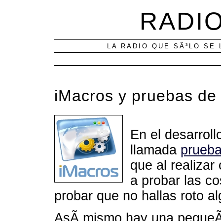
RADIO
LA RADIO QUE SÃ³LO SE 
iMacros y pruebas de 
En el desarroll
llamada
prueba
que al realiza
a probar las c
probar que no hallas roto al
AsÃ­ mismo hay una pequeÃ±