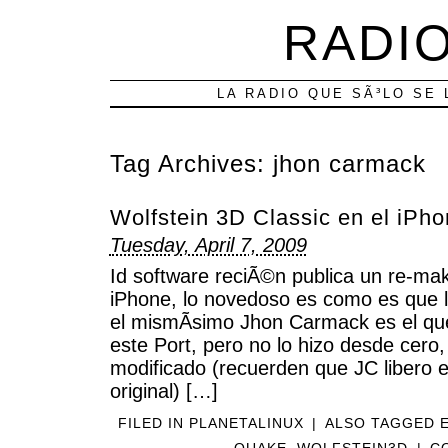
RADIO
LA RADIO QUE SÃ³LO SE 
Tag Archives:
jhon carmack
Wolfstein 3D Classic en el iPh
Tuesday, April 7, 2009
Id software reciÃ©n publica un re-ma
iPhone, lo novedoso es como es que l
el mismÃ­simo Jhon Carmack es el qu
este Port, pero no lo hizo desde cero
modificado (recuerden que JC libero e
original) […]
FILED IN
PLANETALINUX
|
ALSO TAGGED
QUAKE
,
WOLFSTEIN3D
|
C