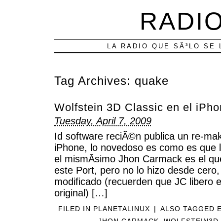
RADIO
LA RADIO QUE SÃ³LO SE 
Tag Archives:
quake
Wolfstein 3D Classic en el iPh
Tuesday, April 7, 2009
Id software reciÃ©n publica un re-ma
iPhone, lo novedoso es como es que l
el mismÃ­simo Jhon Carmack es el qu
este Port, pero no lo hizo desde cero
modificado (recuerden que JC libero e
original) […]
FILED IN
PLANETALINUX
|
ALSO TAGGED
JHON CARMACK
,
WOLFSTEIN3D